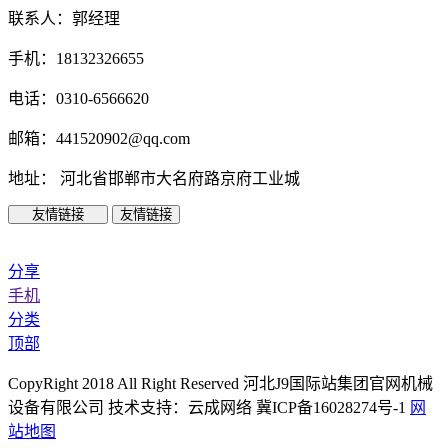
联系人：郭经理
手机：18132326655
电话：0310-6566620
邮箱：441520902@qq.com
地址： 河北省邯郸市大名府路京府工业城
友情链接
友情链接
分享
手机
分类
顶部
CopyRight 2018 All Right Reserved 河北J9国际站集团官网机械
设备有限公司 技术支持：云成网络 冀ICP备16028274号-1
网
站地图